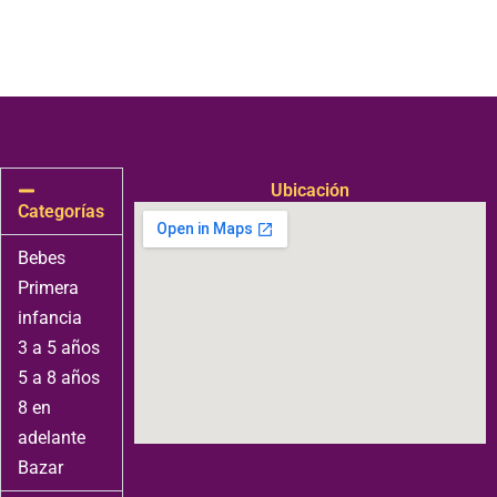
Ubicación
Categorías
Bebes
Primera
infancia
3 a 5 años
5 a 8 años
8 en
adelante
Bazar