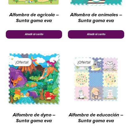
Alfombra de agricola –
Alfombra de animales –
Sunta goma eva
Sunta goma eva
Añadir al carrito
Añadir al carrito
¡Oferta!
¡Oferta!
Alfombra de dyno –
Alfombra de educación –
Sunta goma eva
Sunta goma eva