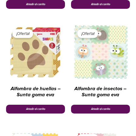
Añadir al carrito
Añadir al carrito
¡Oferta!
¡Oferta!
Alfombra de huellas –
Alfombra de insectos –
Sunta goma eva
Sunta goma eva
Añadir al carrito
Añadir al carrito