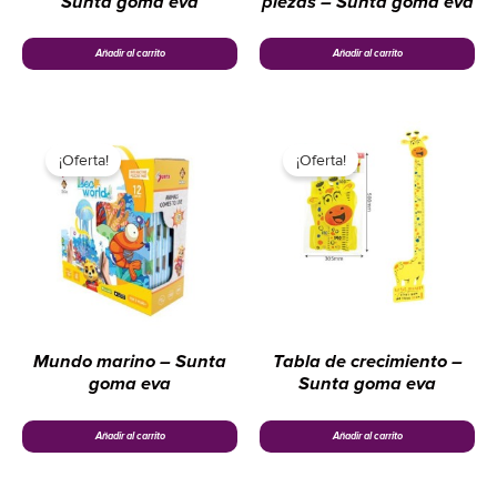
Sunta goma eva
piezas – Sunta goma eva
Añadir al carrito
Añadir al carrito
¡Oferta!
¡Oferta!
Mundo marino – Sunta
Tabla de crecimiento –
goma eva
Sunta goma eva
Añadir al carrito
Añadir al carrito