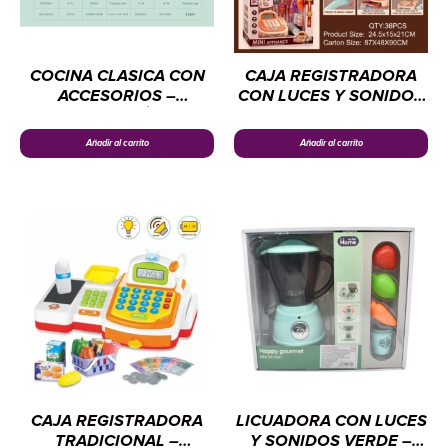
COCINA CLASICA CON
CAJA REGISTRADORA
ACCESORIOS –
CON LUCES Y SONIDOS
ELECTRODOMÉSTICOS
–
CHENGI
ELECTRODOMÉSTICOS
Añadir al carrito
Añadir al carrito
CHENGI
CAJA REGISTRADORA
LICUADORA CON LUCES
TRADICIONAL –
Y SONIDOS VERDE –