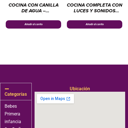
COCINA CON CANILLA
COCINA COMPLETA CON
DE AGUA –
LUCES Y SONIDOS
ELECTRODOMÉSTICOS
ROSA –
CHENGI
ELECTRODOMÉSTICOS
Añadir al carrito
Añadir al carrito
CHENGI
Ubicación
Categorías
Bebes
Primera
infancia