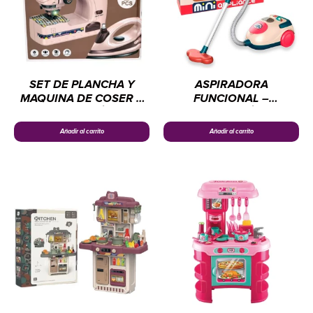
SET DE PLANCHA Y
ASPIRADORA
MAQUINA DE COSER –
FUNCIONAL –
ELECTRODOMÉSTICOS
ELECTRODOMÉSTICOS
CHENGI
CHENGI
Añadir al carrito
Añadir al carrito