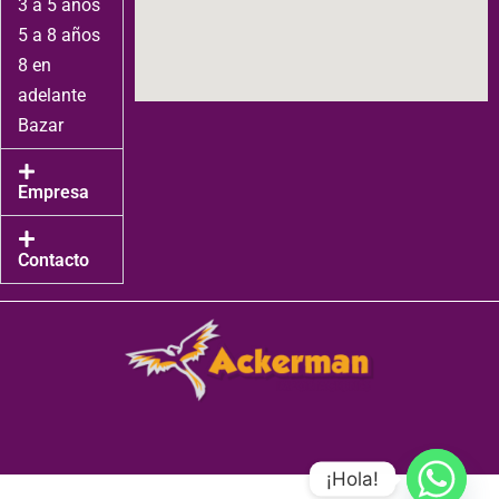
3 a 5 años
5 a 8 años
8 en
adelante
Bazar
Empresa
Contacto
¡Hola!