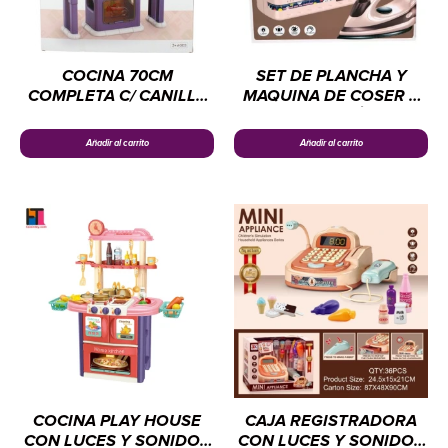
COCINA 70CM
SET DE PLANCHA Y
COMPLETA C/ CANILLA
MAQUINA DE COSER –
DE AGUA –
ELECTRODOMÉSTICOS
ELECTRODOMÉSTICOS
CHENGI
Añadir al carrito
Añadir al carrito
CHENGI
COCINA PLAY HOUSE
CAJA REGISTRADORA
CON LUCES Y SONIDOS
CON LUCES Y SONIDOS