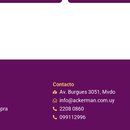
Contacto
Av. Burgues 3051, Mvdo
info@ackerman.com.uy
mpra
2208 0860
099112996