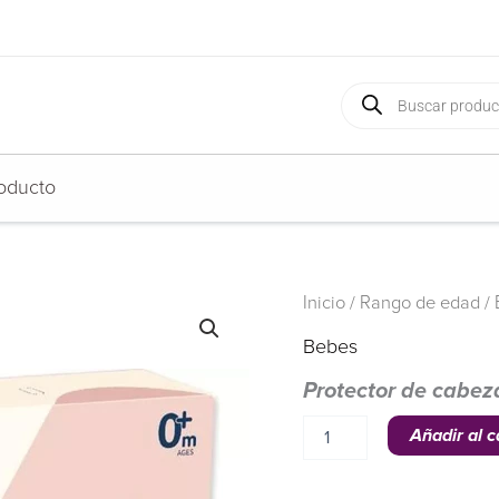
Búsqueda
de
productos
oducto
Protector
Inicio
/
Rango de edad
/
de
cabeza
Bebes
para
Protector de cabez
bebés
cantidad
Añadir al c