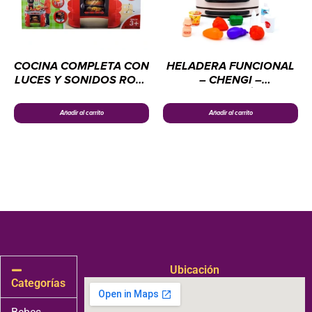
COCINA COMPLETA CON
HELADERA FUNCIONAL
LUCES Y SONIDOS ROJA
– CHENGI –
–
ELECTRODOMÉSTICOS
ELECTRODOMÉSTICOS
CHENGI
Añadir al carrito
Añadir al carrito
CHENGI
Ubicación
Categorías