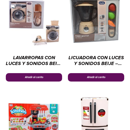
LAVARROPAS CON
LICUADORA CON LUCES
LUCES Y SONIDOS BEIJE
Y SONIDOS BEIJE –
–
ELECTRODOMÉSTICOS
ELECTRODOMÉSTICOS
CHENGI
Añadir al carrito
Añadir al carrito
CHENGI