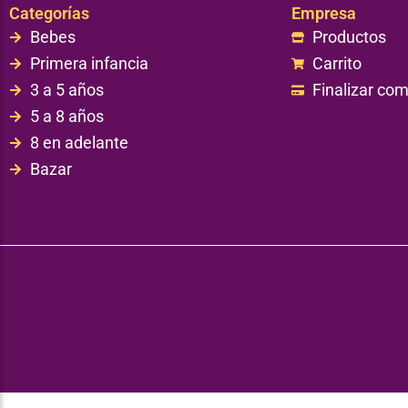
Categorías
Empresa
Bebes
Productos
Primera infancia
Carrito
3 a 5 años
Finalizar co
5 a 8 años
8 en adelante
Bazar